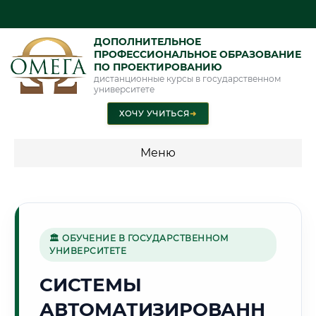
ДОПОЛНИТЕЛЬНОЕ
ПРОФЕССИОНАЛЬНОЕ ОБРАЗОВАНИЕ
ПО ПРОЕКТИРОВАНИЮ
дистанционные курсы в государственном
университете
ХОЧУ УЧИТЬСЯ
➜
Меню
💰 ПРОГРАММЫ И СТОИМОСТЬ
Стоимость по программам обучения "Проектирование"
🏛 ОБУЧЕНИЕ В ГОСУДАРСТВЕННОМ
УНИВЕРСИТЕТЕ
🌅
СИСТЕМЫ
АВТОМАТИЗИРОВАНН
Г. АКТЮБИНСК