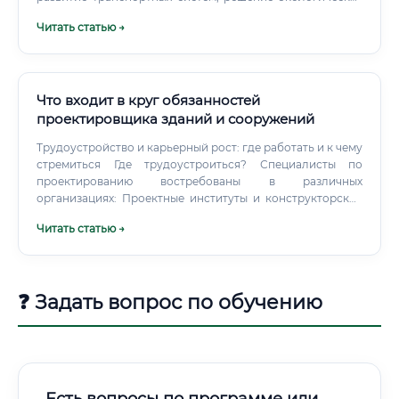
проблем и внедрение "умных" технологий только растут.
Читать статью →
Это обеспечивает стабильно высокий спрос на
квалифицированных градостроителей.
Что входит в круг обязанностей
проектировщика зданий и сооружений
Трудоустройство и карьерный рост: где работать и к чему
стремиться Где трудоустроиться? Специалисты по
проектированию востребованы в различных
организациях: Проектные институты и конструкторские
бюро. Классическое место работы, где занимаются
Читать статью →
разработкой комплексных проектов для крупных
объектов.
❓ Задать вопрос по обучению