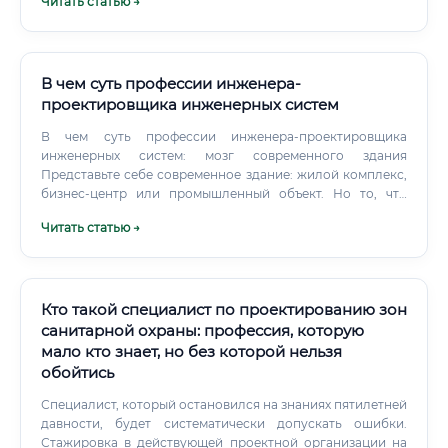
Читать статью →
отрасли ✅ ГУМРФ им. адмирала Макарова (Санкт-
Петербург) ✅ ДВФУ (Дальневосточный федеральный
университет, Владивосток) ✅ НГТУ им.
В чем суть профессии инженера-
проектировщика инженерных систем
В чем суть профессии инженера-проектировщика
инженерных систем: мозг современного здания
Представьте себе современное здание: жилой комплекс,
бизнес-центр или промышленный объект. Но то, что
делает его по-настоящему живым, комфортным и
Читать статью →
безопасным, скрыто от глаз.
Кто такой специалист по проектированию зон
санитарной охраны: профессия, которую
мало кто знает, но без которой нельзя
обойтись
Специалист, который остановился на знаниях пятилетней
давности, будет систематически допускать ошибки.
Стажировка в действующей проектной организации на