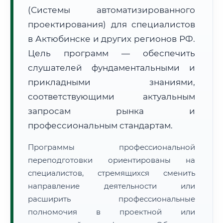
(Системы автоматизированного
проектирования) для специалистов
в Актюбинске и других регионов РФ.
Цель программ — обеспечить
слушателей фундаментальными и
🚚
Расчет логистики оригиналов:
• Маршрут транзита:
~1 910 км
прикладными знаниями,
• Экспресс-доставка СДЭК / Почтой:
3–5 рабочих дней
соответствующими актуальным
📜 Документы и аккредитация
запросам рынка и
ФИС ФРДО
профессиональным стандартам.
Программы профессиональной
🔍
Нажмите на документ для увеличения и просмотра
переподготовки ориентированы на
специалистов, стремящихся сменить
направление деятельности или
расширить профессиональные
полномочия в проектной или