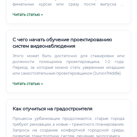
финальных курсах или сразу после выпуска —
оптимальный сценарий. Именно там, на реальных
Читать статью →
объектах с реальными замечаниями от экспертов,
формируются те навыки, которые не даёт ни один
учебник.
С чего начать обучение проектированию
систем видеонаблюдения
Этого может быть достаточно для стажировки или
должности помощника проектировщика. 1-2 года:
Период, за который можно стать уверенным младшим
или самостоятельным проектировщиком (Junior/Middle).
Читать статью →
Как отучиться на градостроителя
Процессы урбанизации продолжаются, старые города
требуют реновации, а новые – грамотного планирования.
Запросы на создание комфортной городской среды,
развитие транспортных систем, решение экологических