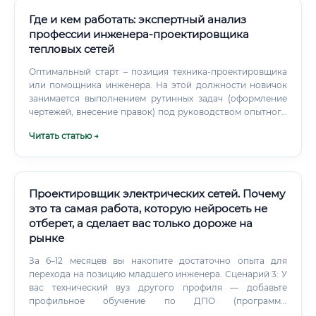
Где и кем работать: экспертный анализ
профессии инженера-проектировщика
тепловых сетей
Оптимальный старт – позиция техника-проектировщика
или помощника инженера. На этой должности новичок
занимается выполнением рутинных задач (оформление
чертежей, внесение правок) под руководством опытного
наставника, постепенно погружаясь в процесс расчетов
Читать статью →
и принятия решений. Многие компании охотно берут
выпускников вузов и курсов на стартовые позиции.
Проектировщик электрических сетей. Почему
это та самая работа, которую нейросеть не
отберет, а сделает вас только дороже на
рынке
За 6–12 месяцев вы накопите достаточно опыта для
перехода на позицию младшего инженера. Сценарий 3: У
вас технический вуз другого профиля — добавьте
профильное обучение по ДПО (программы
переподготовки от 250–520 часов) и диплом о