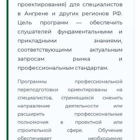
проектирования) для специалистов
в Ангрене и других регионов РФ.
Цель программ — обеспечить
слушателей фундаментальными и
прикладными знаниями,
🚚
Расчет логистики оригиналов:
• Маршрут транзита:
соответствующими актуальным
~1 820 км
• Экспресс-доставка СДЭК / Почтой:
3–5 рабочих дней
запросам рынка и
профессиональным стандартам.
📜 Документы и аккредитация
ФИС ФРДО
Программы профессиональной
переподготовки ориентированы на
специалистов, стремящихся сменить
🔍
Нажмите на документ для увеличения и просмотра
направление деятельности или
расширить профессиональные
полномочия в проектной или
строительной сфере. Обучение
обеспечивает необходимую