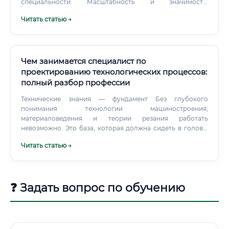
специальности: Масштабность и значимость:
Проектировщик дорог создает артерии, которые
Читать статью →
связывают города и страны.
Чем занимается специалист по
проектированию технологических процессов:
полный разбор профессии
Технические знания — фундамент Без глубокого
понимания технологии машиностроения,
материаловедения и теории резания работать
невозможно. Это база, которая должна сидеть в голове,
потому что решения принимаются быстро. Программное
Читать статью →
обеспечение Без конкретного ПО сегодня никуда.
❓ Задать вопрос по обучению