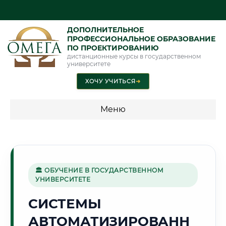
ДОПОЛНИТЕЛЬНОЕ
ПРОФЕССИОНАЛЬНОЕ ОБРАЗОВАНИЕ
ПО ПРОЕКТИРОВАНИЮ
дистанционные курсы в государственном
университете
ХОЧУ УЧИТЬСЯ
➜
Меню
💰 ПРОГРАММЫ И СТОИМОСТЬ
Стоимость по программам обучения "Проектирование"
🏛 ОБУЧЕНИЕ В ГОСУДАРСТВЕННОМ
УНИВЕРСИТЕТЕ
⛏️
СИСТЕМЫ
АВТОМАТИЗИРОВАНН
Г. АНГРЕН