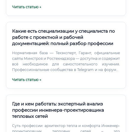
целых регионов. Профессия охватывает несколько
Читать статью →
ключевых направлений: 🟢 Проектирование
трубопроводных систем (нефте- и газопроводы) 🟢
Проектирование нефтеперерабатывающих и
газоперерабатывающих заводов (НПЗ, ГПЗ) 🟢
Проектирование объектов добычи (скважины, кусты,
Какие есть специализации у специалиста по
обустройство месторождений) 🟢 Проектирование
работе с проектной и рабочей
систем автоматизации и КИПиА 🟢 Проектирование
документацией: полный разбор профессии
инфраструктуры газоснабжения городов и посёлков
Круг обязанностей проектировщика Должностные
Нормативная база — Техэксперт, Гарант, официальные
функции специалиста охватывают весь жизненный цикл
сайты Минстроя и Ростехнадзора — доступна и содержит
проекта — от концепции до сдачи документации
всё необходимое для самостоятельного изучения.
заказчику.
Профессиональные сообщества в Telegram и на форумах
АСУ ТП, АВОК, строительных порталах дают живую
Читать статью →
экспертизу и ответы на конкретные вопросы. Хотите
расти в этой профессии — изучайте нормативную базу
системно, а не точечно.
Где и кем работать: экспертный анализ
профессии инженера-проектировщика
тепловых сетей
Суть профессии: архитектор тепла и комфорта Инженер-
проектировщик тепловых сетей – это