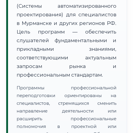
(Системы автоматизированного
проектирования) для специалистов
в Мурманске и других регионов РФ.
Цель программ — обеспечить
слушателей фундаментальными и
🚚
Расчет логистики оригиналов:
• Маршрут транзита:
~2 621 км
прикладными знаниями,
• Экспресс-доставка СДЭК / Почтой:
4–6 рабочих дней
соответствующими актуальным
📜 Документы и аккредитация
запросам рынка и
ФИС ФРДО
профессиональным стандартам.
Программы профессиональной
🔍
Нажмите на документ для увеличения и просмотра
переподготовки ориентированы на
специалистов, стремящихся сменить
направление деятельности или
расширить профессиональные
полномочия в проектной или