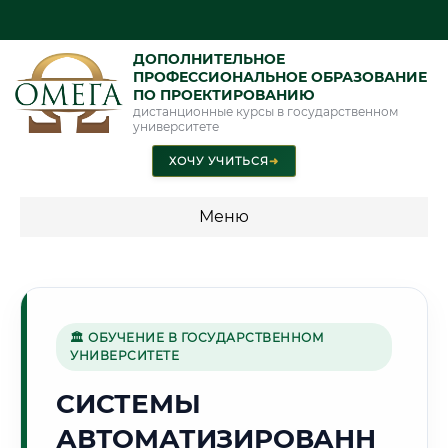
ДОПОЛНИТЕЛЬНОЕ
ПРОФЕССИОНАЛЬНОЕ ОБРАЗОВАНИЕ
ПО ПРОЕКТИРОВАНИЮ
дистанционные курсы в государственном
университете
ХОЧУ УЧИТЬСЯ
➜
Меню
💰 ПРОГРАММЫ И СТОИМОСТЬ
Стоимость по программам обучения "Проектирование"
🏛 ОБУЧЕНИЕ В ГОСУДАРСТВЕННОМ
УНИВЕРСИТЕТЕ
🧊
СИСТЕМЫ
АВТОМАТИЗИРОВАНН
Г. МУРМАНСК