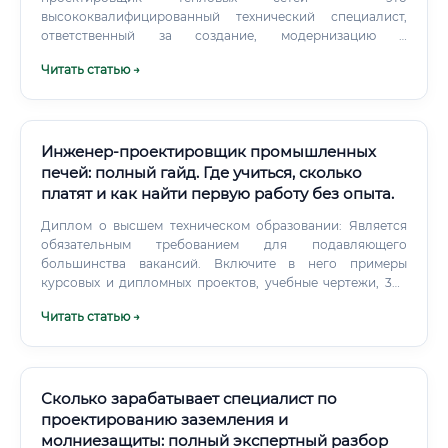
высококвалифицированный технический специалист,
ответственный за создание, модернизацию и
реконструкцию систем централизованного
Читать статью →
теплоснабжения. Суть его работы заключается в
разработке проектной и рабочей документации для
строительства трубопроводов, по которым горячая вода
или пар от источника тепла (ТЭЦ, котельная) поступает к
конечным потребителям (жилые дома, предприятия,
Инженер-проектировщик промышленных
общественные здания). Это сложная интеллектуальная
печей: полный гайд. Где учиться, сколько
деятельность, требующая глубоких знаний в области
платят и как найти первую работу без опыта.
гидравлики, термодинамики, материаловедения и
строительных норм.
Диплом о высшем техническом образовании: Является
обязательным требованием для подавляющего
большинства вакансий. Включите в него примеры
курсовых и дипломных проектов, учебные чертежи, 3D-
модели. Это наглядно продемонстрирует ваши навыки
Читать статью →
работодателю.
Сколько зарабатывает специалист по
проектированию заземления и
молниезащиты: полный экспертный разбор