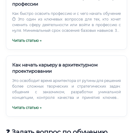
профессии
Как быстро освоить профессию и с чего начать обучение
⏱ Это один из ключевых вопросов для тех, кто хочет
сменить сферу деятельности или войти в профессию с
нуля. Минимальный срок освоения базовых навыков: 3–6
месяцев при интенсивном обучении Срок выхода на
Читать статью →
уровень Junior-специалиста: 6–12 месяцев Срок выхода на
уверенный Middle-уровень: 2–3 года практики ✅ С чего
начать: Пройдите бесплатные базовые курсы по
электротехнике (YouTube, Stepik) Изучите ПУЭ — хотя бы
разделы по заземлению (глава 1.7) Установите AutoCAD
Как начать карьеру в архитектурном
(учебная версия — бесплатно на 1 год) Запишитесь на
проектировании
специализированный курс по молниезащите и
Это освободит время архитектора от рутины для решения
заземлению Найдите ментора или профессиональное
более сложных творческих и стратегических задач:
сообщество (Telegram-каналы, форумы
общения с заказчиком, разработки уникальной
электропроектировщиков) Какие курсы лучше выбрать !
концепции, контроля качества и принятия ключевых
решений. Архитектор будущего – это оператор сложных
Читать статью →
систем, куратор и творец, использующий ИИ как свой
"карандаш". Перспективы через 10 лет: Ключевыми
трендами в архитектуре на ближайшее десятилетие
станут: Устойчивое развитие (Sustainable design):
❓ Задать вопрос по обучению
Проектирование энергоэффективных, "зеленых" зданий с