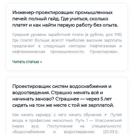
Инженер-проектировщик промышленных
печей: полный гайд. Где учиться, сколько
платят и как найти первую работу без опыта.
Средний уровень заработной платы (в рублях, для РФ)
Где платят больше всего? Наиболее высокие зарплаты
предлагают в следующих секторах: Нефтегазовая и
нефтехимическая промышленность: Проектирование
печей для НПЗ (нагревательные печи, печи риформинга).
Читать статью →
Крупные металлургические холдинги: Разработка и
модернизация доменных, сталеплавильных печей,
нагревательных печей прокатных станов.
Проектировщик систем водоснабжения и
водоотведения. Страшно менять всё и
начинать заново? Страшнее — через 5 лет
сидеть на том же месте с той же зарплатой.
Как начать карьеру: с чего начать обучение 📌 Путей
входа в профессию несколько: Путь 1 — Классический
(через вуз): Поступление на специальности:
«Водоснабжение и водоотведение» (20.03.02),