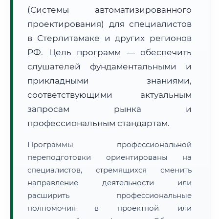
(Системы автоматизированного
проектирования) для специалистов
в Стерлитамаке и других регионов
РФ. Цель программ — обеспечить
слушателей фундаментальными и
🚚
Расчет логистики оригиналов:
• Маршрут транзита:
~1 745 км
прикладными знаниями,
• Экспресс-доставка СДЭК / Почтой:
2–3 рабочих дня
соответствующими актуальным
📜 Документы и аккредитация
запросам рынка и
ФИС ФРДО
профессиональным стандартам.
Программы профессиональной
🔍
Нажмите на документ для увеличения и просмотра
переподготовки ориентированы на
специалистов, стремящихся сменить
направление деятельности или
расширить профессиональные
полномочия в проектной или