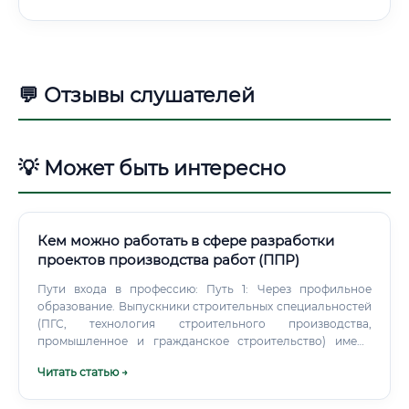
💬 Отзывы слушателей
💡 Может быть интересно
Кем можно работать в сфере разработки
проектов производства работ (ППР)
Пути входа в профессию: Путь 1: Через профильное
образование. Выпускники строительных специальностей
(ПГС, технология строительного производства,
промышленное и гражданское строительство) имеют
базовые знания, необходимые для старта. Крупные
Читать статью →
компании охотно берут молодых специалистов на
позиции стажёров или помощников инженера.