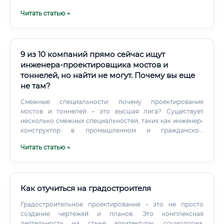
«Строительство» (08.03.01), «Природообустройство и
Читать статью →
водопользование» (20.03.01). Путь 2 — Среднее
профессиональное образование: Колледжи
строительного профиля готовят техников по ВиК за 2–3
года.
9 из 10 компаний прямо сейчас ищут
инженера-проектировщика мостов и
тоннелей, но найти не могут. Почему вы еще
не там?
Смежные специальности: почему проектирование
мостов и тоннелей – это высшая лига? Существует
несколько смежных специальностей, таких как инженер-
конструктор в промышленном и гражданском
строительстве (ПГС) или архитектор. Однако у
Читать статью →
проектировщика мостов и тоннелей есть ряд уникальных
преимуществ, которые ставят эту профессию особняком.
Как отучиться на градостроителя
Градостроительное проектирование – это не просто
создание чертежей и планов. Это комплексная
деятельность на стыке архитектуры, социологии,