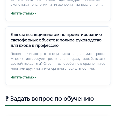
экономики, экологии и инженерии, направленная на
формирование комфортной, безопасной и
Читать статью →
функциональной городской среды. Специалист в этой
области, градостроитель или урбанист-планировщик,
фактически программирует будущее городов и
агломераций, определяя, где будут расположены жилые
кварталы, промышленные зоны, парки, дороги и
Как стать специалистом по проектированию
социальные объекты.
светофорных объектов: полное руководство
для входа в профессию
Доход начинающего специалиста и динамика роста
Многих интересует: реально ли сразу зарабатывать
достойные деньги? Ответ — да, особенно в сравнении со
многими другими инженерными специальностями.
Читать статью →
❓ Задать вопрос по обучению