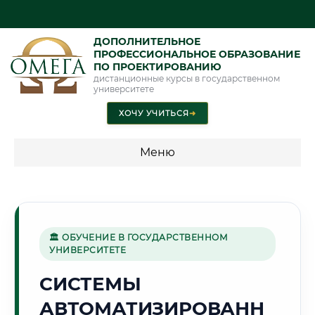
ДОПОЛНИТЕЛЬНОЕ
ПРОФЕССИОНАЛЬНОЕ ОБРАЗОВАНИЕ
ПО ПРОЕКТИРОВАНИЮ
дистанционные курсы в государственном
университете
ХОЧУ УЧИТЬСЯ
➜
Меню
💰 ПРОГРАММЫ И СТОИМОСТЬ
Стоимость по программам обучения "Проектирование"
🏛 ОБУЧЕНИЕ В ГОСУДАРСТВЕННОМ
УНИВЕРСИТЕТЕ
🏭
СИСТЕМЫ
АВТОМАТИЗИРОВАНН
Г. СТЕРЛИТАМАК