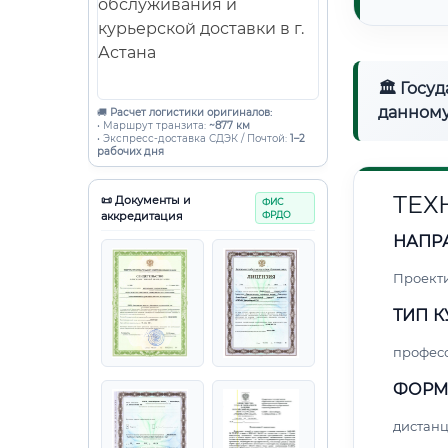
🏛 Госу
данному
🚚
Расчет логистики оригиналов:
• Маршрут транзита:
~877 км
• Экспресс-доставка СДЭК / Почтой:
1–2
рабочих дня
ТЕХ
📜 Документы и
ФИС
аккредитация
ФРДО
НАПР
Проект
ТИП К
профес
ФОРМ
дистан