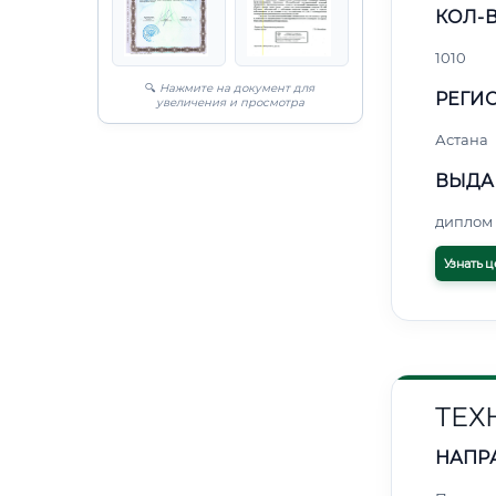
КОЛ-В
1010
🔍
Нажмите на документ для
РЕГИО
увеличения и просмотра
Астана
ВЫДА
диплом 
Узнать ц
ТЕХ
НАПР