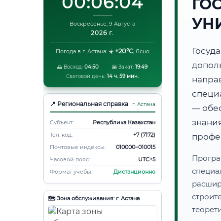
00:06:05
ГО
УН
Воскресенье, 9 Августа
2026 г.
Госуд
+20°C
Погода в г. Астана:
☀️
,
Ясно
допол
🌅 Восход:
04:50
🌇 Закат:
19:49
Световой день:
14 ч. 59 мин.
напра
специ
📍 Региональная справка
г. Астана
— обе
знани
Субъект:
Республика Казахстан
Тел. код:
+7 (7172)
профе
Почтовые индексы:
010000–010015
Програ
Часовой пояс:
UTC+5
специа
Формат учебы:
Дистанционно
расши
строи
🗺️ Зона обслуживания: г. Астана
теорет