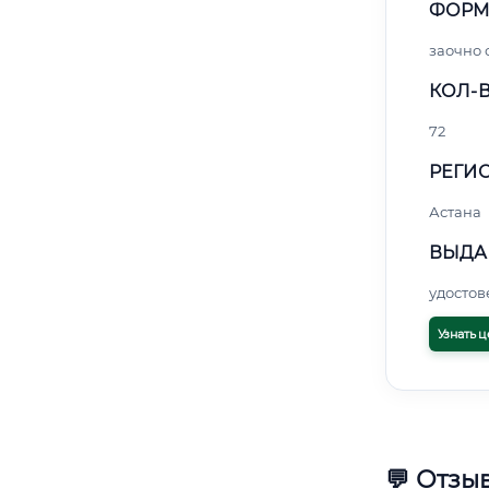
ФОРМ
заочно 
КОЛ-В
72
РЕГИО
Астана
ВЫДА
удосто
Узнать ц
💬 Отзы