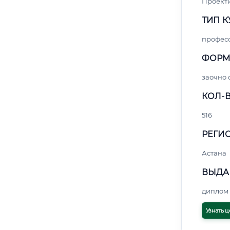
Проект
ТИП К
профес
ФОРМ
заочно 
КОЛ-В
516
РЕГИО
Астана
ВЫДА
диплом 
Узнать ц