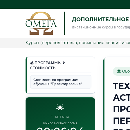
ДОПОЛНИТЕЛЬНОЕ
дистанционные курсы в госуда
Курсы (переподготовка, повышение квалифика
💰 ПРОГРАММЫ И
СТОИМОСТЬ
🏛 ОБ
Стоимость по программам
ТЕ
обучения "Проектирование"
АС
🌟
ПР
Г. АСТАНА
ПЕ
Точное местное время: