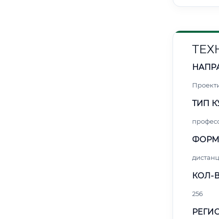
ТЕХ
НАПР
Проект
ТИП К
профес
ФОРМ
дистан
КОЛ-В
256
РЕГИО