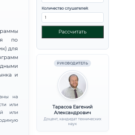
Количество слушателей:
граммы
Рассчитать
ния по
к) для
ограмм
РУКОВОДИТЕЛЬ
адными
ынка и
ваны на
сти или
Тарасов Евгений
ой или
Александрович
Доцент, кандидат технических
одимую
наук