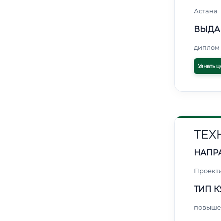
Астана
ВЫДА
диплом 
Узнать ц
ТЕХ
НАПР
Проект
ТИП К
повыше