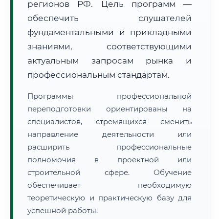
регионов РФ. Цель программ —
обеспечить слушателей
фундаментальными и прикладными
знаниями, соответствующими
🚚
Расчет логистики оригиналов:
• Маршрут транзита:
актуальным запросам рынка и
~3 095 км
• Экспресс-доставка СДЭК / Почтой:
4–6 рабочих дней
профессиональным стандартам.
📜 Документы и аккредитация
ФИС ФРДО
Программы профессиональной
переподготовки ориентированы на
специалистов, стремящихся сменить
направление деятельности или
🔍
Нажмите на документ для увеличения и просмотра
расширить профессиональные
полномочия в проектной или
строительной сфере. Обучение
обеспечивает необходимую
теоретическую и практическую базу для
успешной работы.