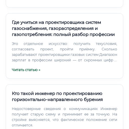
объект).
Где учиться на проектировщика систем
газоснабжения, газораспределения и
газопотребления: полный разбор профессии
Это отдельное искусство: получить техусловия,
согласовать проект, пройти приёмку. Сколько
зарабатывают проектировщики газовых систем Диапазон
зарплат в профессии широкий — от скромных цифр у
начинающих до весьма достойных у опытных
Читать статью →
специалистов с портфолио сложных объектов.
Кто такой инженер по проектированию
горизонтально-направленного бурения
Недостоверные сведения о коммуникациях Инженер
получает старую схему и принимает ее за точную. На
стройке выясняется, что фактическое положение сети
отличается.