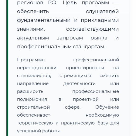
регионов РФ. Цель программ —
обеспечить слушателей
фундаментальными и прикладными
знаниями, соответствующими
актуальным запросам рынка и
🚚
Расчет логистики оригиналов:
профессиональным стандартам.
• Маршрут транзита:
~3 272 км
• Экспресс-доставка СДЭК / Почтой:
5–7 рабочих дней
Программы профессиональной
📜 Документы и аккредитация
переподготовки ориентированы на
ФИС ФРДО
специалистов, стремящихся сменить
направление деятельности или
расширить профессиональные
🔍
Нажмите на документ для увеличения и просмотра
полномочия в проектной или
строительной сфере. Обучение
обеспечивает необходимую
теоретическую и практическую базу для
успешной работы.