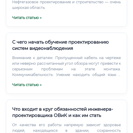
Нефтегазовое проектирование и строительство — очень
широкая область.
Читать статью →
С чего начать обучение проектированию
систем видеонаблюдения
Внимание к деталям: Пропущенный кабель на чертеже
или неверно рассчитанный угол обзора могут привести к
серьезным проблемам на этапе монтажа.
Коммуникабельность: Умение находить общий язык с
заказчиками (чтобы понять их "хотелки"), с монтажниками
Читать статью →
(чтобы объяснить, как реализовать проект) и с коллегами.
Пространственное мышление: Способность мысленно
представить, как камера, установленная в определенной
точке, будет "видеть" окружающее пространство.
Что входит в круг обязанностей инженера-
проектировщика ОВиК и как им стать
От качества его работы напрямую зависит здоровье
людей, находящихся в здании, сохранность