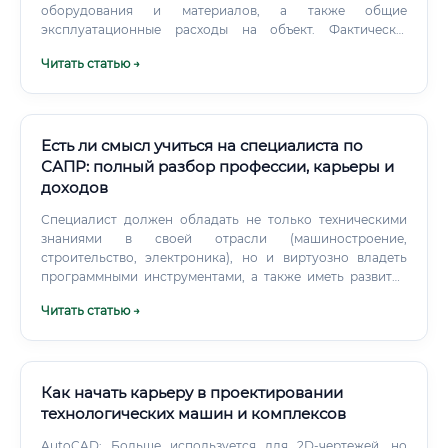
оборудования и материалов, а также общие
эксплуатационные расходы на объект. Фактически,
инженер ОВиК создает "легкие" и "систему
Читать статью →
терморегуляции" здания, интегрируя их в общую
архитектурную и конструктивную концепцию.
Есть ли смысл учиться на специалиста по
САПР: полный разбор профессии, карьеры и
доходов
Специалист должен обладать не только техническими
знаниями в своей отрасли (машиностроение,
строительство, электроника), но и виртуозно владеть
программными инструментами, а также иметь развитое
пространственное мышление. Ключевые обязанности и
Читать статью →
задачи специалиста Круг обязанностей инженера САПР
может варьироваться в зависимости от отрасли и
конкретной компании, однако можно выделить
основной перечень задач, который является
универсальным для большинства специалистов:
Как начать карьеру в проектировании
Создание 2D-чертежей: Разработка рабочей
технологических машин и комплексов
конструкторской и технологической документации
AutoCAD: Больше используется для 2D-чертежей, но
(чертежи деталей, сборочные чертежи, схемы, планы) в