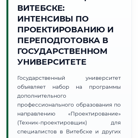
Точное местное время:
ВИТЕБСКЕ:
11:50:48
ИНТЕНСИВЫ ПО
Суббота, 8 Августа
ПРОЕКТИРОВАНИЮ И
2026 г.
ПЕРЕПОДГОТОВКА В
+15°C
Погода в г. Витебск:
⛅
,
Переменная облачность
ГОСУДАРСТВЕННОМ
🌅 Восход:
05:20
🌇 Закат:
20:49
Световой день:
15 ч. 29 мин.
УНИВЕРСИТЕТЕ
📍 Региональная справка
г. Витебск
Государственный университет
Субъект:
Республика Беларусь
объявляет набор на программы
Тел. код:
+375 (212)
дополнительного
Почтовые индексы:
210000–210041
профессионального образования по
Часовой пояс:
UTC+3
направлению «Проектирование»
Формат учебы:
Дистанционно
(Техник-проектировщик) для
специалистов в Витебске и других
🗺️ Зона обслуживания: г. Витебск