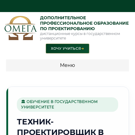
ДОПОЛНИТЕЛЬНОЕ
ПРОФЕССИОНАЛЬНОЕ ОБРАЗОВАНИЕ
ПО ПРОЕКТИРОВАНИЮ
дистанционные курсы в государственном
университете
ХОЧУ УЧИТЬСЯ
➜
Меню
💰 ПРОГРАММЫ И СТОИМОСТЬ
Стоимость по программам обучения "Проектирование"
🏛 ОБУЧЕНИЕ В ГОСУДАРСТВЕННОМ
УНИВЕРСИТЕТЕ
🎨
ТЕХНИК-
ПРОЕКТИРОВЩИК В
Г. ВИТЕБСК